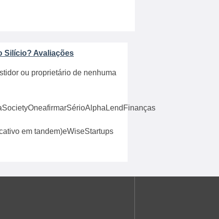
o Silício? Avaliações
stidor ou proprietário de nenhuma
SocietyOneafirmarSérioAlphaLendFinanças
ativo em tandem)eWiseStartups