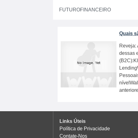
FUTUROFINANCEIRO
Quais sã
Reveja: 
dessas 
(B2C):K
Lending
Pessoai
nívelWa
anterior
Links Úteis
Política de Privacidade
Contate-Nos