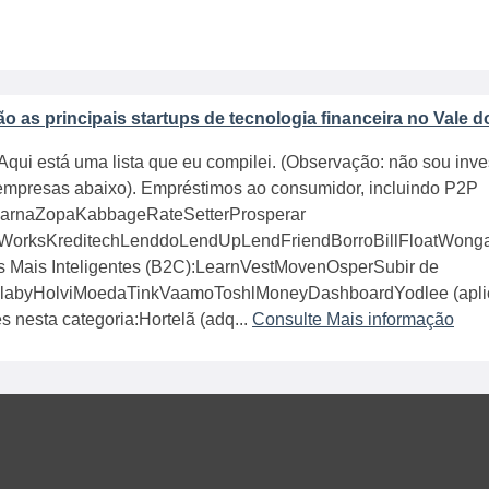
o as principais startups de tecnologia financeira no Vale d
Aqui está uma lista que eu compilei. (Observação: não sou inve
empresas abaixo). Empréstimos ao consumidor, incluindo P2P
larnaZopaKabbageRateSetterProsperar
WorksKreditechLenddoLendUpLendFriendBorroBillFloatWonga
s Mais Inteligentes (B2C):LearnVestMovenOsperSubir de
llabyHolviMoedaTinkVaamoToshlMoneyDashboardYodlee (aplic
es nesta categoria:Hortelã (adq...
Consulte Mais informação