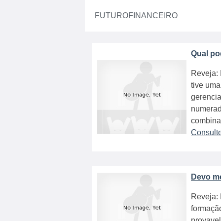
FUTUROFINANCEIRO
Qual po
Reveja: 
tive uma
gerencia
numerad
combinaç
Consult
Devo me
Reveja: 
formação
provavel