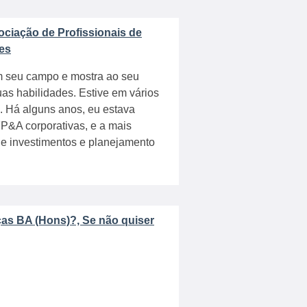
ociação de Profissionais de
ões
em seu campo e mostra ao seu
as habilidades. Estive em vários
 Há alguns anos, eu estava
FP&A corporativas, e a mais
de investimentos e planejamento
ças BA (Hons)?, Se não quiser