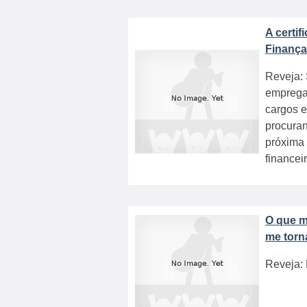
A certi
Finança
Reveja: 
empregad
cargos 
procuran
próxima 
financeir
O que m
me torn
Reveja: