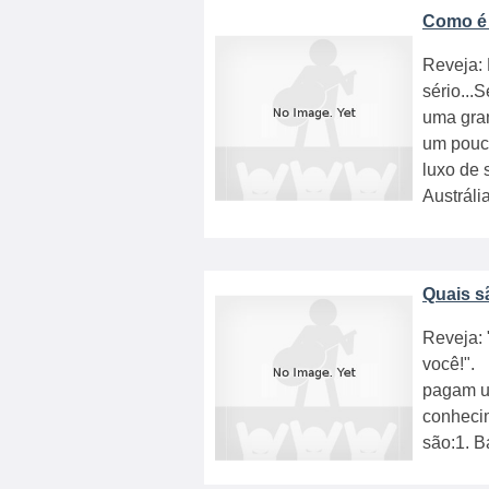
Como é o
Reveja: 
sério...
uma gran
um pouc
luxo de 
Austrália
Quais s
Reveja: 
você!".
pagam u
conheci
são:1. B