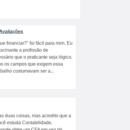
 Avaliações
e financiar?" foi fácil para mim. Eu
ascinante a profissão de
sário que o praticante seja lógico,
tos os campos que exigem essa
abalho costumavam ser a...
 as duas coisas, mas acredito que a
ocê estuda Contabilidade,
m pode obter um CFA em vez de