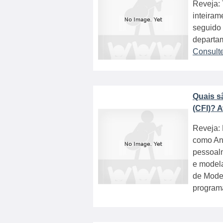
Reveja: 
inteiram
seguido 
departam
Consult
Quais s
(CFI)? 
Reveja: 
como Ana
pessoal
e modela
de Model
programa