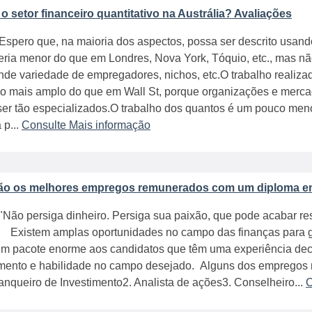
 setor financeiro quantitativo na Austrália? Avaliações
Espero que, na maioria dos aspectos, possa ser descrito usan
Seria menor do que em Londres, Nova York, Tóquio, etc., mas n
de variedade de empregadores, nichos, etc.O trabalho realizad
o mais amplo do que em Wall St, porque organizações e merc
ser tão especializados.O trabalho dos quantos é um pouco me
 p...
Consulte Mais informação
ão os melhores empregos remunerados com um diploma em
"Não persiga dinheiro. Persiga sua paixão, que pode acabar r
 Existem amplas oportunidades no campo das finanças para g
m pacote enorme aos candidatos que têm uma experiência de
mento e habilidade no campo desejado. Alguns dos empregos m
anqueiro de Investimento2. Analista de ações3. Conselheiro...
C