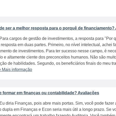
de ser a melhor resposta para o porquê de financiamento?
Para cargos de gestão de investimentos, a resposta para "Por qu
 resposta em duas partes. Primeiro, no nível intelectual, achei f
mento de investimentos. Para ter sucesso nesse campo, é neces
o e altamente ciente dos preconceitos humanos. Não são mui
ão de habilidades. Segundo, os beneficiários finais do meu tr
e Mais informação
 formar em finanças ou contabilidade? Avaliações
Eu diria Finanças, pois abre mais portas. Sim, você pode fazer
 dupla em Finanças e Econ seria mais útil a longo prazo. Se v
mente encontrará um trabalho fazendo Auditoria. Você també