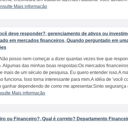
nsulte Mais informação
ocê deve responder?, gerenciamento de ativos ou investime
sado em mercados financeiros, Quando perguntado em uma
ões
Não posso nem começar a dizer quantas vezes tive que respond
. Algumas das minhas boas respostas:Os mercados financeiro
e mais de um século de pesquisa. Eu quero entender isso.A m
o funciona. Isso torna interessante para mim.A idéia de 'você 
o ganhar dependendo de como me apresentar.Sinto segurança 
sulte Mais informação
iro ou Financeiro?, Qual é correto? Departamento Financei