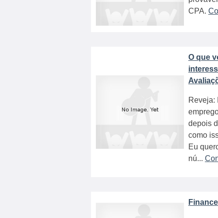
CPA.
Co
O que v
interes
Avaliaç
Reveja: 
emprego
depois d
como iss
Eu quer
nú...
Con
Finance