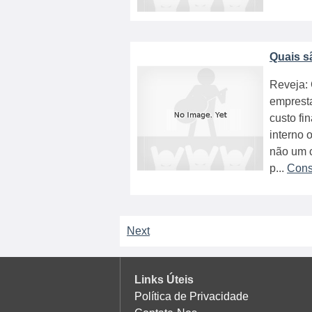
Quais s
Reveja: 
empresta
custo fi
interno 
não um c
p...
Cons
Next
Links Úteis
Política de Privacidade