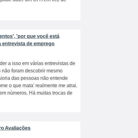
ntos', 'por que você está
 entrevista de emprego
er a isso em várias entrevistas de
s não foram descobrir mesmo
aioria das pessoas não entende
come o que mata' realmente me atrai.
em números. Há muitas trocas de
ro Avaliações