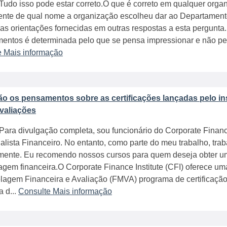
Tudo isso pode estar correto.O que é correto em qualquer orga
ente de qual nome a organização escolheu dar ao Departament
as orientações fornecidas em outras respostas a esta pergunta.
entos é determinada pelo que se pensa impressionar e não pel
e Mais informação
ão os pensamentos sobre as certificações lançadas pelo ins
Avaliações
Para divulgação completa, sou funcionário do Corporate Financ
lista Financeiro. No entanto, como parte do meu trabalho, traba
mente. Eu recomendo nossos cursos para quem deseja obter um
gem financeira.O Corporate Finance Institute (CFI) oferece um
agem Financeira e Avaliação (FMVA) programa de certificação
 d...
Consulte Mais informação