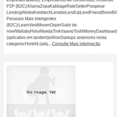
P2P (B2C):KlarnaZopaKabbageRateSetterProsperar
LendingWorksKreditechLenddoLendUpLendFriendBorroBil
Pessoais Mais Inteligentes
(B2C):LearnVestMovenOsperSubir de
nívelWallabyHolviMoedaTinkVaamoToshlMoneyDashboard
(aplicativo em tandem)eWiseStartups anteriores nesta
categoria:Hortelã (adq...
Consulte Mais informação