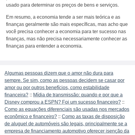
usado para determinar os preços de bens e serviços.
Em resumo, a economia tende a ser mais teórica e as
finanças geralmente são mais específicas, mas acho que
você precisa conhecer a economia para ter sucesso nas
finanças, mas não precisa necessariamente conhecer as
finanças para entender a economia.
Algumas pessoas dizem que o amor não dura para
sempre. Se sim, como as pessoas decidem se casar por
amor ou por outros benefícios, como estabilidade
financeira?
::
Mídia de transmissão: quando e por que a
Disney comprou a ESPN? Foi um sucesso financeiro?
::
Como as equações diferenciais são usadas nos mercados
econômico e financeiro?
::
Como as taxas de disposição
de aluguel de automóveis são legais, principalmente se a
empresa de financiamento automotivo oferecer isenção da